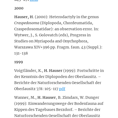
2000
Hauser
, H
. (2000): Heterodactyly in the genus
Craspedosoma
(Diplopoda, Chordeumatida,
Craspedosomatidae): an observation error. In:
Wytwer, J., S. Golovatch (eds), Progress in
Studies on Myriapoda and Onychophora,
Warszawa XIV+396 pp. Fragm. faun. 43 (Suppl.):
131-138
1999
Voigtländer, K.,
H. Hauser
(1999): Fortschritte in
der Kenntnis der Diplopoden der Oberlausitz. –
Berichte der Naturforschenden Gesellschaft der
Oberlausitz 7/8: 105-117
pdf
Wanner, M.,
H. Hauser
, B. Zimdars, W. Dunger
(1999): Einwanderungswege der Bodenfauna auf
Kippen des Tagebaues Berzdorf. – Berichte der
Naturforschenden Gesellschaft der Oberlausitz