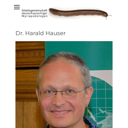
Weiter
Arbeitsgemeinsc
zum
Inhalt
deutschsprachi
Myriapodolog
Dr. Harald Hauser