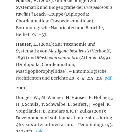
Hauser
, H.
(2004): Untersuchungen zur
Systematik und Biogeografie der
Craspedosoma
rawlinsii
Leach-Gruppe (Diplopoda:
Chordeumatida: Craspedosomatidae). –
Entomologische Nachrichten und Berichte,
Beiheft 9: 1-33.
Hauser
, H.
(2004): Zur Taxonomie und
Systematik von
Mastigona bosniensis
(Verhoeff,
1897) und
Mastigona vihorlatica
(Attems, 1899)
(Diplopoda, Chordeumatida,
Mastigophorophyllidae). – Entomologische
Nachrichten und Berichte 48, 3-4: 215-218.
pdf
2001
Dunger, W., M. Wanner,
H. Hauser
, K. Hohberg,
H. J. Schulz, T. Schwalbe, B. Seifert, J. Vogel, K.
Voigtländer, B. Zimdars & K. P. Zulka (2001):
Development of soil fauna at mine sites during
46 years after afforestation. – Pedobiologia 45:
243-271
Link