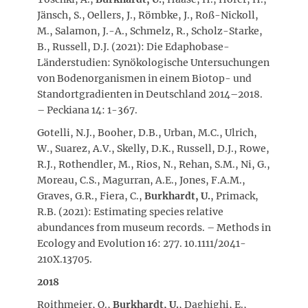
Jänsch, S., Oellers, J., Römbke, J., Roß-Nickoll,
M., Salamon, J.-A., Schmelz, R., Scholz-Starke,
B., Russell, D.J. (2021): Die Edaphobase-
Länderstudien: Synökologische Untersuchungen
von Bodenorganismen in einem Biotop- und
Standortgradienten in Deutschland 2014–2018.
– Peckiana 14: 1-367.
Gotelli, N.J., Booher, D.B., Urban, M.C., Ulrich,
W., Suarez, A.V., Skelly, D.K., Russell, D.J., Rowe,
R.J., Rothendler, M., Rios, N., Rehan, S.M., Ni, G.,
Moreau, C.S., Magurran, A.E., Jones, F.A.M.,
Graves, G.R., Fiera, C.,
Burkhardt, U.
, Primack,
R.B. (2021): Estimating species relative
abundances from museum records. – Methods in
Ecology and Evolution 16: 277. 10.1111/2041-
210X.13705.
2018
Roithmeier, O.,
Burkhardt, U.
, Daghighi, E.,