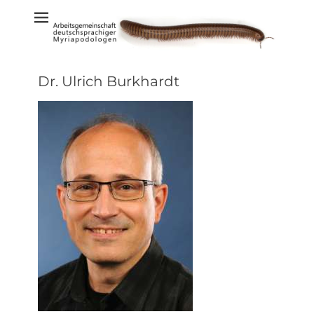
Weiter
Arbeitsgemeinsc
zum
Inhalt
deutschsprachi
Myriapodolog
Dr. Ulrich Burkhardt