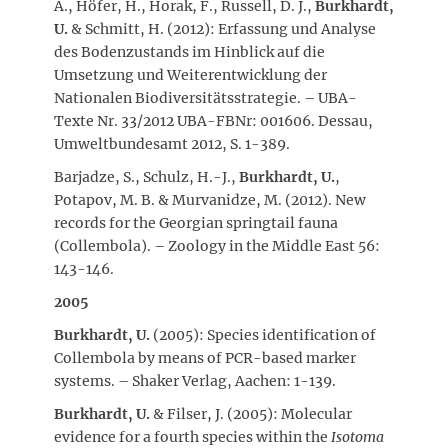
A., Höfer, H., Horak, F., Russell, D. J.,
Burkhardt,
U.
& Schmitt, H. (2012): Erfassung und Analyse
des Bodenzustands im Hinblick auf die
Umsetzung und Weiterentwicklung der
Nationalen Biodiversitätsstrategie. – UBA-
Texte Nr. 33/2012 UBA-FBNr: 001606. Dessau,
Umweltbundesamt 2012, S. 1-389.
Barjadze, S., Schulz, H.-J.,
Burkhardt, U.
,
Potapov, M. B. & Murvanidze, M. (2012). New
records for the Georgian springtail fauna
(Collembola). – Zoology in the Middle East 56:
143-146.
2005
Burkhardt, U.
(2005): Species identification of
Collembola by means of PCR-based marker
systems. – Shaker Verlag, Aachen: 1-139.
Burkhardt, U.
& Filser, J. (2005): Molecular
evidence for a fourth species within the
Isotoma