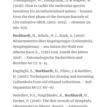
Traunspurger, W., Haszprunar, G. & Wägele, W.
(2016): How to tackle the molecular species
inventory for an industrialized nation – lessons
from the first phase of the German Barcode of
Life initiative GBOL (2012-2015). – Genome 59:
661-670.
Burkhardt, U.
, Schulz, H. J., Stark, A. (2016):
Wissenswertes über Kugelspringer (Collembola,
Symphypleona) – aus Anlass der Wahl von
Allacma fusca
(L., 1758) zum ‚Insekt des Jahres
2016‘. – Entomologische Nachrichten und
Berichte 60 (1): 9–14.
Daghighi, E.,
Burkhardt, U.
, Filser, J. & Koehler,
H. (2016): Techniques for clearing and mounting
Collembola from old ethanol collections. – Soil
Organisms 88 (1): 89–97.
Nefediev, P.S., Voigtländer, K.,
Burkhardt, U.
,
Decker, P. (2016): The first records of Symphyla
(Myriapoda) in Siberia, Russia. – Arthropoda