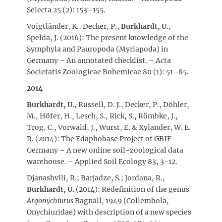
Selecta 25 (2): 153–155.
Voigtländer, K., Decker, P.,
Burkhardt, U.
,
Spelda, J. (2016): The present knowledge of the
Symphyla and Pauropoda (Myriapoda) in
Germany – An annotated checklist. – Acta
Societatis Zoologicae Bohemicae 80 (1): 51–85.
2014
Burkhardt, U.
, Russell, D. J., Decker, P., Döhler,
M., Höfer, H., Lesch, S., Rick, S., Römbke, J.,
Trog, C., Vorwald, J., Wurst, E. & Xylander, W. E.
R. (2014): The Edaphobase Project of GBIF-
Germany – A new online soil-zoological data
warehouse. – Applied Soil Ecology 83, 3-12.
Djanashvili, R.; Barjadze, S.; Jordana, R.,
Burkhardt, U.
(2014): Redefinition of the genus
Argonychiurus
Bagnall, 1949 (Collembola,
Onychiuridae) with description of a new species