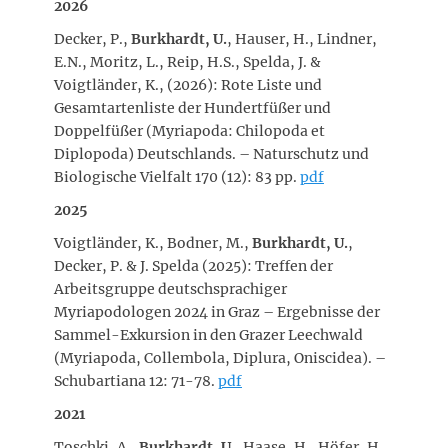
2026
Decker, P.,
Burkhardt, U.
, Hauser, H., Lindner,
E.N., Moritz, L., Reip, H.S., Spelda, J. &
Voigtländer, K., (2026): Rote Liste und
Gesamtartenliste der Hundertfüßer und
Doppelfüßer (Myriapoda: Chilopoda et
Diplopoda) Deutschlands. – Naturschutz und
Biologische Vielfalt 170 (12): 83 pp.
pdf
2025
Voigtländer, K., Bodner, M.,
Burkhardt, U.
,
Decker, P. & J. Spelda (2025): Treffen der
Arbeitsgruppe deutschsprachiger
Myriapodologen 2024 in Graz – Ergebnisse der
Sammel-Exkursion in den Grazer Leechwald
(Myriapoda, Collembola, Diplura, Oniscidea). –
Schubartiana 12: 71-78.
pdf
2021
Toschki, A.,
Burkhardt, U.
, Haase, H., Höfer, H.,