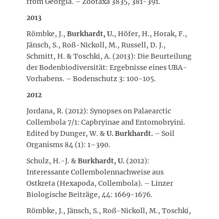
from Georgia. – Zootaxa 3835, 381-391.
2013
Römbke, J.,
Burkhardt, U.
, Höfer, H., Horak, F.,
Jänsch, S., Roß-Nickoll, M., Russell, D. J.,
Schmitt, H. & Toschki, A. (2013): Die Beurteilung
der Bodenbiodiversität: Ergebnisse eines UBA-
Vorhabens. – Bodenschutz 3: 100-105.
2012
Jordana, R. (2012): Synopses on Palaearctic
Collembola 7/1: Capbryinae and Entomobryini.
Edited by Dunger, W. &
U. Burkhardt.
– Soil
Organisms 84 (1): 1–390.
Schulz, H.-J. &
Burkhardt, U.
(2012):
Interessante Collembolennachweise aus
Ostkreta (Hexapoda, Collembola). – Linzer
Biologische Beiträge, 44: 1669-1676.
Römbke, J., Jänsch, S., Roß-Nickoll, M., Toschki,