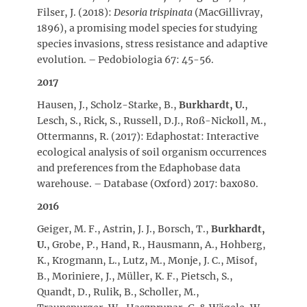
Filser, J. (2018):
Desoria trispinata
(MacGillivray,
1896), a promising model species for studying
species invasions, stress resistance and adaptive
evolution. – Pedobiologia 67: 45-56.
2017
Hausen, J., Scholz-Starke, B.,
Burkhardt, U.
,
Lesch, S., Rick, S., Russell, D.J., Roß-Nickoll, M.,
Ottermanns, R. (2017): Edaphostat: Interactive
ecological analysis of soil organism occurrences
and preferences from the Edaphobase data
warehouse. – Database (Oxford) 2017: bax080.
2016
Geiger, M. F., Astrin, J. J., Borsch, T.,
Burkhardt,
U.
, Grobe, P., Hand, R., Hausmann, A., Hohberg,
K., Krogmann, L., Lutz, M., Monje, J. C., Misof,
B., Moriniere, J., Müller, K. F., Pietsch, S.,
Quandt, D., Rulik, B., Scholler, M.,